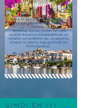
Yardım?
Büyük bir gezi planınız heyecan verici
ama aynı zamanda biraz bunaltıcı
olabilir
. Anlıyoruz. İşte bu yüzden her türlü
seyahat ihtiyacınızı karşılayabilmek için
seyahat uzmanlarımız var, seyahatinizi
stressiz ve şaşırtıcı hale getirmek için
hizmetinizdeyiz.
Bugün Bizi Arayın
+902242466455
ŞİMDİ EN İYİ