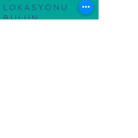
LOKASYONU
BULUN
G İT