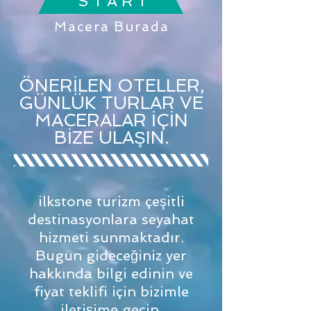
S T A R T
Macera Burada
ÖNERİLEN OTELLER,
GÜNLÜK TURLAR VE
MACERALAR İÇİN
BİZE ULAŞIN.
ilkstone turizm çeşitli
destinasyonlara seyahat
hizmeti sunmaktadır.
Bugün gideceğiniz yer
hakkında bilgi edinin ve
fiyat teklifi için bizimle
iletişime geçin.