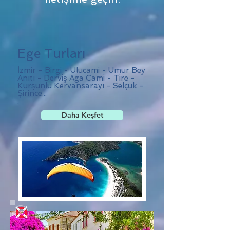
Ege Turları
İzmir - Birgi - Ulucami - Umur Bey
Anıtı - Derviş Aga Cami - Tire -
Kurşunlu Kervansarayı - Selçuk -
Şirince...
.
Daha Keşfet